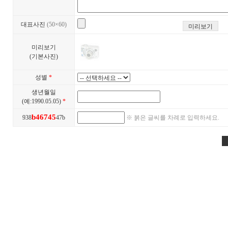
대표사진
(50×60)
미리보기
(기본사진)
성별
*
생년월일
(예:1990.05.05)
*
b
4
6
7
4
5
938
47b
※ 붉은 글씨를 차례로 입력하세요.