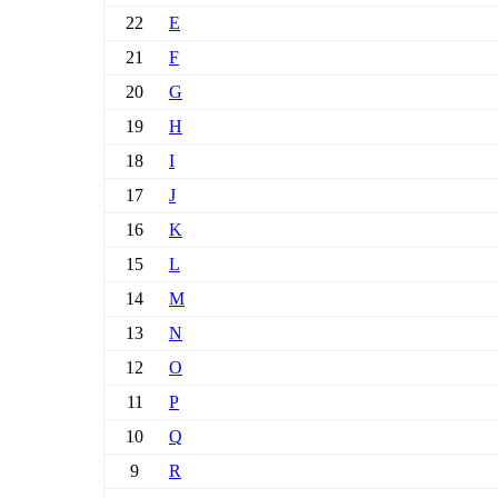
22
E
21
F
20
G
19
H
18
I
17
J
16
K
15
L
14
M
13
N
12
O
11
P
10
Q
9
R