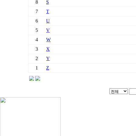
8
S
7
T
6
U
5
V
4
W
3
X
2
Y
1
Z