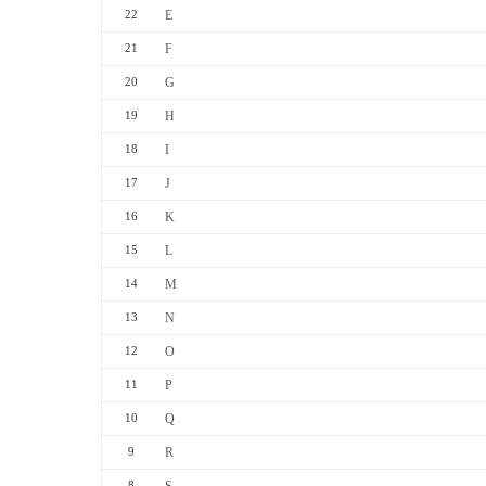
E
22
F
21
G
20
H
19
I
18
J
17
K
16
L
15
M
14
N
13
O
12
P
11
Q
10
R
9
8