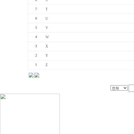
S
T
7
U
6
V
5
W
4
X
3
Y
2
Z
1