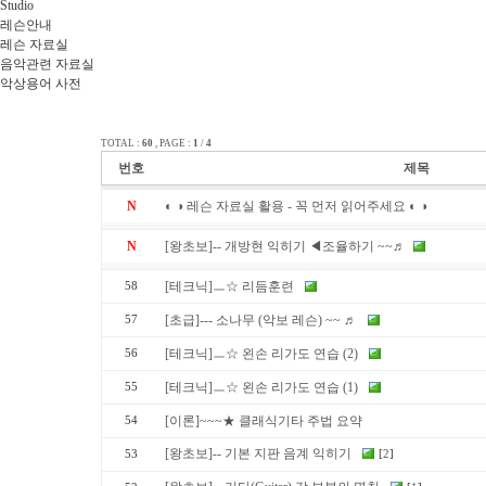
Studio
레슨안내
레슨 자료실
음악관련 자료실
악상용어 사전
TOTAL :
60
, PAGE :
1
/
4
번호
제목
N
◐ ◑ 레슨 자료실 활용 - 꼭 먼저 읽어주세요 ◐ ◑
N
[왕초보]-- 개방현 익히기 ◀조율하기 ~~♬
[테크닉]ㅡ☆ 리듬훈련
58
[초급]--- 소나무 (악보 레슨) ~~ ♬
57
[테크닉]ㅡ☆ 왼손 리가도 연습 (2)
56
[테크닉]ㅡ☆ 왼손 리가도 연습 (1)
55
[이론]~~~★ 클래식기타 주법 요약
54
[왕초보]-- 기본 지판 음계 익히기
53
[
2
]