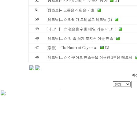
[왕초보]-- 기타(Guitar) 각 부분의 명칭
52
[
1
]
[왕초보]-- 오른손과 왼손 기호
51
[테크닉]ㅡ☆ 타레가 트레몰로 테크닉 (1)
50
[테크닉]ㅡ☆ 왼손을 위한 매일 기본 테크닉
49
[테크닉]ㅡ☆ 각 줄 음계 포지션 이동 연습
48
[중급]--- The Hunter of City ~~♬
47
[
3
]
[테크닉]ㅡ☆ 아구아도 연습곡을 이용한 3연음 테크닉
46
이