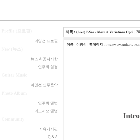
Profile (프로필)
제목 :
|
20
(Live) F.Sor / Mozart Variations Op.9
이명선 프로필
이름
:
이명선
|
홈페이지
:
http://www.guitarlove.n
New (뉴스)
뉴스 & 공지사항
연주회 일정
Guitar Music
이명선 연주음악
Photo Album
연주회 앨범
이모저모 앨범
Intr
Community
자유게시판
Q & A