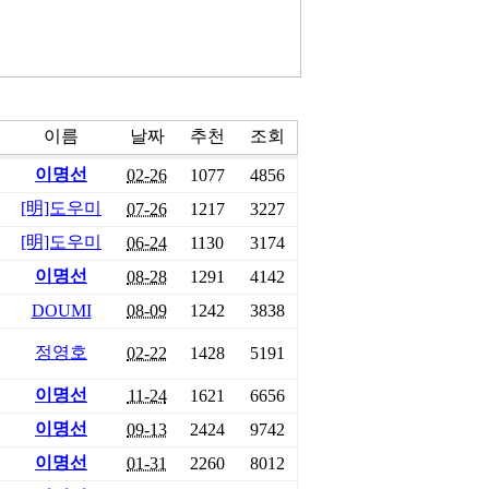
이름
날짜
추천
조회
이명선
02-26
1077
4856
[明]도우미
07-26
1217
3227
[明]도우미
06-24
1130
3174
이명선
08-28
1291
4142
DOUMI
08-09
1242
3838
정영호
02-22
1428
5191
이명선
11-24
1621
6656
이명선
09-13
2424
9742
이명선
01-31
2260
8012