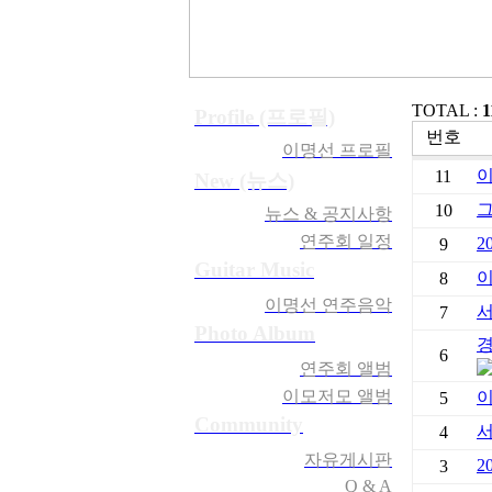
TOTAL :
1
Profile (프로필)
번호
이명선 프로필
이
11
New (뉴스)
그
10
뉴스 & 공지사항
연주회 일정
2
9
Guitar Music
이
8
이명선 연주음악
서
7
Photo Album
경
6
연주회 앨범
이모저모 앨범
이
5
Community
서
4
자유게시판
2
3
Q & A